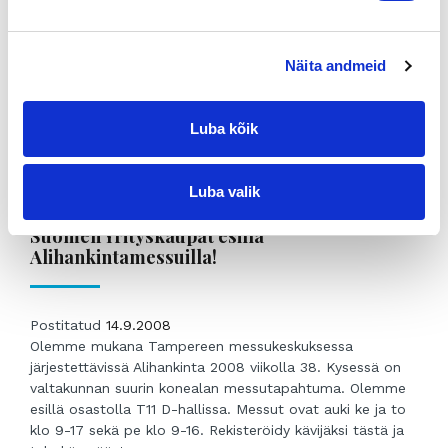
omistajavaihdoksiin erikoistuneeksi yritykseksi.
Franchising-konseptilla toimiva ketju palvelee nyt Oulusta
Helsinkiin kaikkiaan yhdeksällä paikkakunnalla. Uusimmat
Näita andmeid
toimipisteet on avattu Jyväskylään ja Ouluun. Ketjussa
työskentelee 17 henkilöä. Yrityksellä on jatkuvasti noin
100 yritystä myytävänä, joista vajaa puolet julkisesti.
Luba kõik
Ostajarekisteri on Suomen suurin. Suomen
Yrityskauppojen kautta hakee ostokohteita 6 000
henkilöä ja yritystä. Ketjun kotisivut www.yrityskaupat.net
Luba valik
on...
Suomen Yrityskaupat esillä
Alihankintamessuilla!
Postitatud
14.9.2008
Olemme mukana Tampereen messukeskuksessa
järjestettävissä Alihankinta 2008 viikolla 38. Kysessä on
valtakunnan suurin konealan messutapahtuma. Olemme
esillä osastolla T11 D-hallissa. Messut ovat auki ke ja to
klo 9-17 sekä pe klo 9-16. Rekisteröidy kävijäksi tästä ja