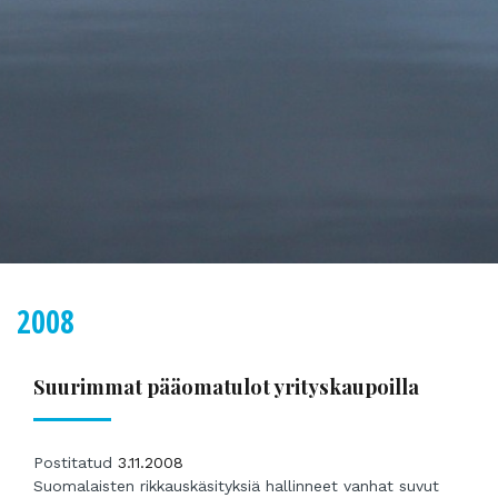
2008
Suurimmat pääomatulot yrityskaupoilla
Postitatud
3.11.2008
Suomalaisten rikkauskäsityksiä hallinneet vanhat suvut