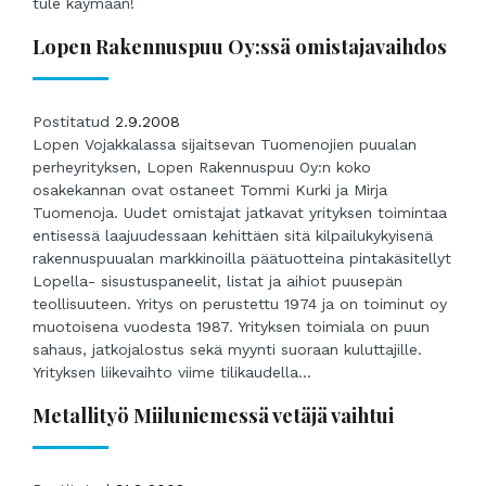
tule käymään!
Lopen Rakennuspuu Oy:ssä omistajavaihdos
Postitatud
2.9.2008
Lopen Vojakkalassa sijaitsevan Tuomenojien puualan
perheyrityksen, Lopen Rakennuspuu Oy:n koko
osakekannan ovat ostaneet Tommi Kurki ja Mirja
Tuomenoja. Uudet omistajat jatkavat yrityksen toimintaa
entisessä laajuudessaan kehittäen sitä kilpailukykyisenä
rakennuspuualan markkinoilla päätuotteina pintakäsitellyt
Lopella- sisustuspaneelit, listat ja aihiot puusepän
teollisuuteen. Yritys on perustettu 1974 ja on toiminut oy
muotoisena vuodesta 1987. Yrityksen toimiala on puun
sahaus, jatkojalostus sekä myynti suoraan kuluttajille.
Yrityksen liikevaihto viime tilikaudella...
Metallityö Miiluniemessä vetäjä vaihtui