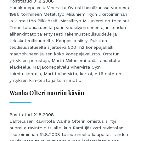
Postitatud
31.8.2008
Harjakonepalvelu Vihervirta Oy osti heinäkuussa vuodesta
1986 toimineen Metallityö Miiluniemi Ky:n liiketoiminnan
ja kiinteistön Piikkiössä. Metallityö Miiluniemi on toiminut
Turun talousalueella parin vuosikymmenen ajan tehden
alihankintatöitä erityisesti rakennusteollisuudelle ja
telakkateollisuudelle. Kaupassa siirtyi Pukkilan
teollisuusalueella sijaitseva 500 m2 konepajahalli
maapohjineen ja sen koko konepajakalusto. Ostetun
yrityksen perustaja, Martti Miiluniemi pääsi ansaitulle
eläkkeelle. Harjakonepalvelu Vihervirta Oy:n
toimitusjohtaja, Martti Vihervirta, kertoi, että ostetun
yrityksen kiin-teistö ja toiminnot...
Wanha Olteri nuoriin käsiin
Postitatud
21.8.2008
Lahtelaisen Ravintola Wanha Olterin omistus siirtyi
nuorelle ravintoloitsijalle, kun Rami Ijäs osti ravintolan
liiketoiminnan 15.8.2008 toteutuneella kaupalla. Lahden
Mukkulassa toimiva monipuolinen lähiöravintola saa