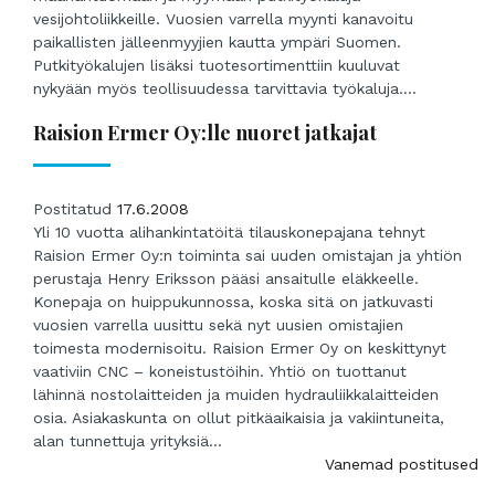
vesijohtoliikkeille. Vuosien varrella myynti kanavoitu
paikallisten jälleenmyyjien kautta ympäri Suomen.
Putkityökalujen lisäksi tuotesortimenttiin kuuluvat
nykyään myös teollisuudessa tarvittavia työkaluja....
Raision Ermer Oy:lle nuoret jatkajat
Postitatud
17.6.2008
Yli 10 vuotta alihankintatöitä tilauskonepajana tehnyt
Raision Ermer Oy:n toiminta sai uuden omistajan ja yhtiön
perustaja Henry Eriksson pääsi ansaitulle eläkkeelle.
Konepaja on huippukunnossa, koska sitä on jatkuvasti
vuosien varrella uusittu sekä nyt uusien omistajien
toimesta modernisoitu. Raision Ermer Oy on keskittynyt
vaativiin CNC – koneistustöihin. Yhtiö on tuottanut
lähinnä nostolaitteiden ja muiden hydrauliikkalaitteiden
osia. Asiakaskunta on ollut pitkäaikaisia ja vakiintuneita,
alan tunnettuja yrityksiä...
Navigeerimine
Vanemad postitused