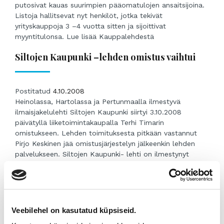
putosivat kauas suurimpien pääomatulojen ansaitsijoina.
Listoja hallitsevat nyt henkilöt, jotka tekivät
yrityskauppoja 3 –4 vuotta sitten ja sijoittivat
myyntitulonsa. Lue lisää Kauppalehdestä
Siltojen Kaupunki –lehden omistus vaihtui
Postitatud
4.10.2008
Heinolassa, Hartolassa ja Pertunmaalla ilmestyvä
ilmaisjakelulehti Siltojen Kaupunki siirtyi 3.10.2008
päivätyllä liiketoimintakaupalla Terhi Timarin
omistukseen. Lehden toimituksesta pitkään vastannut
Pirjo Keskinen jää omistusjärjestelyn jälkeenkin lehden
palvelukseen. Siltojen Kaupunki- lehti on ilmestynyt
Dancity Oy:n toimittamana vuodesta 1994. Kaksi kertaa
kuussa ilmestyvän lehden joka toinen numero jaetaan
Heinolan lisäksi myös Hartolaan ja Pertunmaalle.
Hyvämaineinen lehti on pärjännyt hyvin kilpailussa
alueeltaan laajempilevikkisiä suuria ilmaisjakelulehtiä
Veebilehel on kasutatud küpsiseid.
vastaan. Liiketoimintakaupan jälkeen...