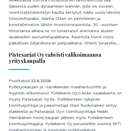
Ijäksestä uuden dynaamisen isännän, jolle on vuosien
ravintolatyöskentelyn kautta kertynyt tukku uusia ideoita
toteutettavaksi. Wanha Olteri on perinteinen ja
konstailematon lähiön monitoimiravintola. 30 -vuotisen
historiansa aikana se on lunastanut asemansa alueen
asukkaiden seurustelupaikkana. Ravintola toimii myös
paikallisen biljardiseuran pelipaikkana. Olterin terassille...
Pistesarjat Oy vahvisti valikoimaansa
yrityskaupalla
Postitatud
23.6.2008
Putkityökalujen ja -tarvikkeiden maahantuontiin ja
myyntiin erikoistunut Putkikierre Oy:n koko osakekanta on
myyty Pistesarjat Oy:lle. Putkikierteen nykyinen
toimitusjohtaja ja pääomistaja Olavi Ruokolainen siirtyy
eläkkeelle ja Pistesarjat Oy:n toimitusjohtaja Heikki
Hämäläinen toimii kaupan jälkeen myös Putkikierteen
toimitusjohtajana. Putkikierre Oy perustettiin vuonna 1971
maahantuomaan ja myymään putkityökaluja