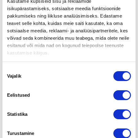
Kasutame küpsiseid sisu ja reklaamide
Suomen Yrityskaupat esillä Lahden
isikupärastamiseks, sotsiaalse meedia funktsioonide
Yritystreffeillä
pakkumiseks ning liikluse analüüsimiseks. Edastame
teavet selle kohta, kuidas meie saiti kasutate, ka oma
sotsiaalse meedia, reklaami- ja analüüsipartneritele, kes
Postitatud
30.9.2008
võivad seda kombineerida muu teabega, mida olete neile
Olemme mukana YRITYSTREFFIT 2008 –tapahtumassa
esitanud või mida nad on kogunud teiepoolse teenuste
Lahdessa. Tlaisuus järjestetään Lahti Hallissa, 6.11.2008
kasutamise käigus.
klo 14-18. Yritystreffit on uusista liikekontakteista
kiinnostuneiden yritysten välinen kontaktitapahtuma ja se
on suunnattu kaikille yrityksille, jotka ovat kiinnostuneita
Nõusoleku
edistämään liiketoimintaansa. Ilmoittaudu tilaisuuteen
Vajalik
valik
tästä
Suomen Yrityskaupat Oy nyt yhdeksällä
Eelistused
paikkakunnlla
Statistika
Postitatud
16.9.2008
Vuonna 1996 perustettu Suomen Yrityskaupat Oy on
Turustamine
kasvanut Suomen suurimmaksi yritysten