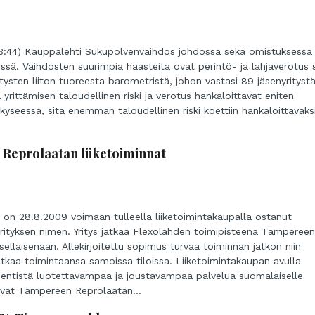
 13:44) Kauppalehti Sukupolvenvaihdos johdossa sekä omistuksessa
essä. Vaihdosten suurimpia haasteita ovat perintö- ja lahjaverotus 
ysten liiton tuoreesta barometristä, johon vastasi 89 jäsenyritystä
rittämisen taloudellinen riski ja verotus hankaloittavat eniten
 kyseessä, sitä enemmän taloudellinen riski koettiin hankaloittavaks
 Reprolaatan liiketoiminnat
 on 28.8.2009 voimaan tulleella liiketoimintakaupalla ostanut
yrityksen nimen. Yritys jatkaa Flexolahden toimipisteenä Tampereen
sellaisenaan. Allekirjoitettu sopimus turvaa toiminnan jatkon niin
 jatkaa toimintaansa samoissa tiloissa. Liiketoimintakaupan avulla
 entistä luotettavampaa ja joustavampaa palvelua suomalaiselle
tavat Tampereen Reprolaatan...