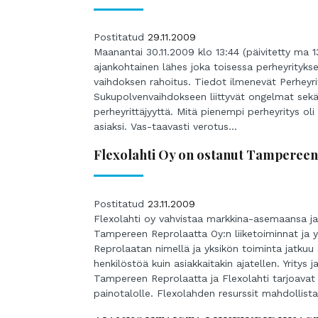
Postitatud
29.11.2009
Maanantai 30.11.2009 klo 13:44 (päivitetty ma
ajankohtainen lähes joka toisessa perheyrityks
vaihdoksen rahoitus. Tiedot ilmenevät Perheyrit
Sukupolvenvaihdokseen liittyvät ongelmat sekä y
perheyrittäjyyttä. Mitä pienempi perheyritys oli
asiaksi. Vas-taavasti verotus...
Flexolahti Oy on ostanut Tampereen
Postitatud
23.11.2009
Flexolahti oy vahvistaa markkina-asemaansa ja
Tampereen Reprolaatta Oy:n liiketoiminnat ja 
Reprolaatan nimellä ja yksikön toiminta jatkuu 
henkilöstöä kuin asiakkaitakin ajatellen. Yritys
Tampereen Reprolaatta ja Flexolahti tarjoavat
painotalolle. Flexolahden resurssit mahdollis