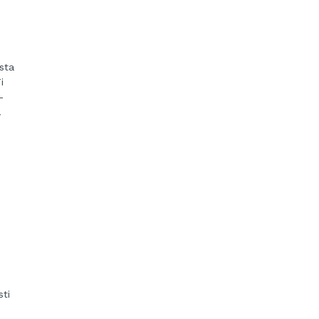
sta
i
–
.
sti