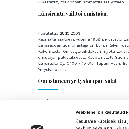
Liiketreffit, mainonnan ammattilaiset yhteen...
Länsirauta vaihtoi omistajaa
Postitatud
28.10.2009
Raumalla sijaitseva vuonna 1988 perustettu Lä
Länsiraudan uusi omistaja on Euran Rakennusta
Kokemäellä. Omistajavaihdoksen myötä Länsir
omistajan palveluksessa. Kaupan välitti Suomen
Länsirauta Oy, 0400 779 615. Tapani Helin, E
Yrityskaupat,...
Onnistuneen yrityskaupan salat
Postitatud
26.10.2009
Onnistuneen yrityskaupan salat Yritysvälittäjä
Veebilehel on kasutatud k
hyvän ja turvallisen kaupan kaikille osapuolille
jolle se istuu. Harva yritys sopii toiselle sellai
Kasutame küpsiseid sisu j
ammattilainen Juha Rantanen. Yrityksen myyminen
pakkumiseks ning liikluse 