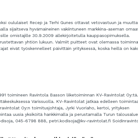
oksi oululaiset Recep ja Terhi Gunes ottavat vetovastuun ja muutta
aalla sijaitseva hyvämaineinen vakiintuneen markkina-aseman omaa
sille omistajille 30.9.2009 allekirjoitetulla kauppasopimuksella.
erustettavan yhtiön lukuun. Valmiit puitteet ovat olemassa toiminn
jat eivät työskennelleet päivittäin yrityksessä, koska heillä on kak
991 toimineen Ravintola Basson liiketoiminnan KV-Ravintolat Oy:tä
Itäkeskuksessa Varissuolla. KV-Ravintolat jatkaa edelleen toiminta
vintolat Oy:n toimitusjohtaja, Jyrki Vuoriaho, kertoi, yrityksen
intaa uusia yksiköitä hankkimalla ja perustamalla Turun talousalue
odisoja, 045-6798 888, petri.kodisoja@kv-ravintolat.fi Soidinravint