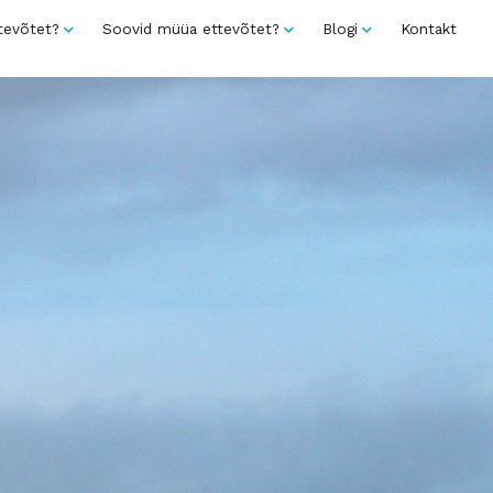
tevõtet?
Soovid müüa ettevõtet?
Blogi
Kontakt