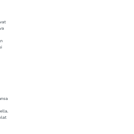
vat
va
an
si
.
ansa
ella.
olat