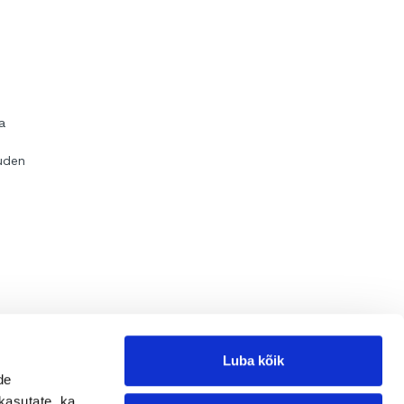
a
uden
aan
joku,
Luba kõik
de
tulee
kasutate, ka