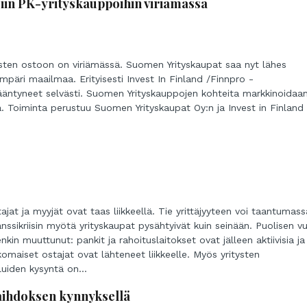
iin PK-yrityskauppoihin viriämässä
ysten ostoon on viriämässä. Suomen Yrityskaupat saa nyt lähes
ympäri maailmaa. Erityisesti Invest In Finland /Finnpro -
isääntyneet selvästi. Suomen Yrityskauppojen kohteita markkinoidaa
. Toiminta perustuu Suomen Yrityskaupat Oy:n ja Invest in Finland
stajat ja myyjät ovat taas liikkeellä. Tie yrittäjyyteen voi taantumass
ssikriisin myötä yrityskaupat pysähtyivät kuin seinään. Puolisen v
kin muuttunut: pankit ja rahoituslaitokset ovat jälleen aktiivisia ja
omaiset ostajat ovat lähteneet liikkeelle. Myös yritysten
luiden kysyntä on...
aihdoksen kynnyksellä