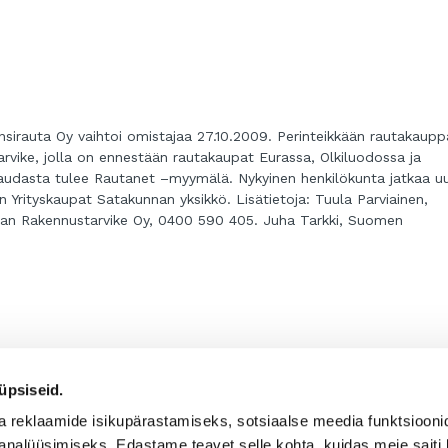
nsirauta Oy vaihtoi omistajaa 27.10.2009. Perinteikkään rautakaupp
rvike, jolla on ennestään rautakaupat Eurassa, Olkiluodossa ja
audasta tulee Rautanet –myymälä. Nykyinen henkilökunta jatkaa u
 Yrityskaupat Satakunnan yksikkö. Lisätietoja: Tuula Parviainen,
uran Rakennustarvike Oy, 0400 590 405. Juha Tarkki, Suomen
 auttaa yrityksen ostajaa ja myyjää löytämään toisensa ja varmistam
üpsiseid.
. – Työmme on kuin myisi vanhaa mittatilauspaitaa ja pitäisi löytää 
senaan, vaan räätälöintiä tarvitaan, luonnehtii yritysvälityksen
a reklaamide isikupärastamiseks, sotsiaalse meedia funktsiooni
 tulee tyypillisesti yrittäjän eteen kerran elämässä. Omistajalle 
analüüsimiseks. Edastame teavet selle kohta, kuidas meie saiti 