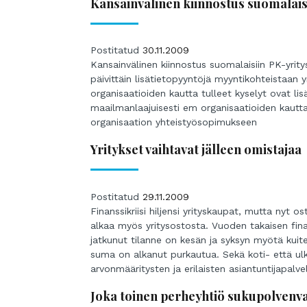
Kansainvälinen kiinnostus suomalais
Postitatud
30.11.2009
Kansainvälinen kiinnostus suomalaisiin PK-yrit
päivittäin lisätietopyyntöjä myyntikohteistaan 
organisaatioiden kautta tulleet kyselyt ovat l
maailmanlaajuisesti em organisaatioiden kautta
organisaation yhteistyösopimukseen
Yritykset vaihtavat jälleen omistajaa
Postitatud
29.11.2009
Finanssikriisi hiljensi yrityskaupat, mutta nyt o
alkaa myös yritysostosta. Vuoden takaisen finan
jatkunut tilanne on kesän ja syksyn myötä kuiten
suma on alkanut purkautua. Sekä koti- että ulk
arvonmääritysten ja erilaisten asiantuntijapalve
Joka toinen perheyhtiö sukupolvenv