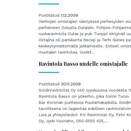
Postitatud
1.12.2009
Vanhojen omistajien väistyessä perhesyiden vu
perheineen Oulusta Oulaisiin. Pohjois-Pohjanm
ruokaravintola Oulas ja pub Tuoppi siirtyivät uu
Ostajina oli pariskunta Recep ja Terhi Günes p
keskeytymättömälle jatkamiselle. Entiset omista
muutakin ravintolaa. Uudet...
Ravintola Basso uudelle omistajalle
Postitatud
30.11.2009
Soidinravintolat Oy osti syyskuussa vuodesta 1
Ravintola Basso on yökerho, joka toimii Turun 
Bar Koronan puitteissa Puutarhakadulla. Soidinra
tavoitteena on laajentaa edelleen ravintolatoim
Lisä ja yhteystiedot: KV-Ravintolat Oy, Petri K
Oy, Jyrki Vuoriaho, 050-5555 425,...