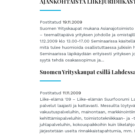
AJANKOHTAISTA LIIKEJURIDIIKASTA T
Postitatud
19.11.2009
Suomen Yrityskaupat mukana Asianajotoimisto B
– teemailtapäivä yrityksen johdolle ja omistaji
1.12.2009 klo 13.00-17.00 Seminaarissa käsitellää
mitä tulee huomioida osallistuttaessa julkisiin
Seminaarissa läpikäydään erityisesti yrityksen j
syytä tehdä osakassopimus ja...
Suomen Yrityskaupat esillä Lahdess
Postitatud
11.11.2009
Liike-elämä '09 – Liike-elämän Suurfoorumi La
palvelut laajasti ja kattavasti. Messuilta löytyvät
vakuutuspalveluihin, mainontaan, markkinointiin,
kehittämispalveluihin, toimistotekniikkaan- ja -t
juhlapalveluihin, kokouspaikkoihin kuin liikelah
järjestetään useita rinnakkaistapahtumia, mm. 