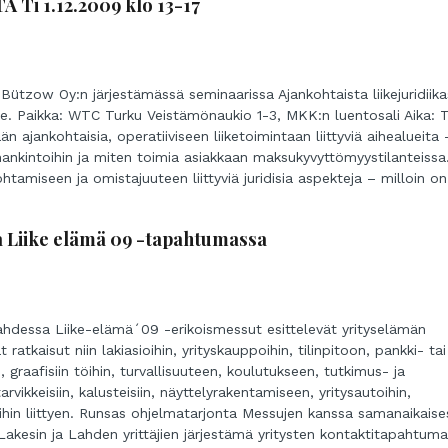
i 1.12.2009 klo 13-17
ützow Oy:n järjestämässä seminaarissa Ajankohtaista liikejuridiika
lle. Paikka: WTC Turku Veistämönaukio 1-3, MKK:n luentosali Aika: T
n ajankohtaisia, operatiiviseen liiketoimintaan liittyviä aihealueita 
 hankintoihin ja miten toimia asiakkaan maksukyvyttömyystilanteissa
ohtamiseen ja omistajuuteen liittyviä juridisia aspekteja – milloin on
a Liike elämä 09 -tapahtumassa
hdessa Liike-elämä´09 -erikoismessut esittelevät yrityselämän
 ratkaisut niin lakiasioihin, yrityskauppoihin, tilinpitoon, pankki- tai
 graafisiin töihin, turvallisuuteen, koulutukseen, tutkimus- ja
arvikkeisiin, kalusteisiin, näyttelyrakentamiseen, yritysautoihin,
joihin liittyen. Runsas ohjelmatarjonta Messujen kanssa samanaikaise
Lakesin ja Lahden yrittäjien järjestämä yritysten kontaktitapahtuma